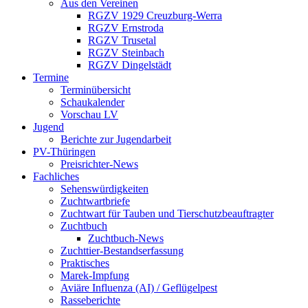
Aus den Vereinen
RGZV 1929 Creuzburg-Werra
RGZV Ernstroda
RGZV Trusetal
RGZV Steinbach
RGZV Dingelstädt
Termine
Terminübersicht
Schaukalender
Vorschau LV
Jugend
Berichte zur Jugendarbeit
PV-Thüringen
Preisrichter-News
Fachliches
Sehenswürdigkeiten
Zuchtwartbriefe
Zuchtwart für Tauben und Tierschutzbeauftragter
Zuchtbuch
Zuchtbuch-News
Zuchttier-Bestandserfassung
Praktisches
Marek-Impfung
Aviäre Influenza (AI) / Geflügelpest
Rasseberichte