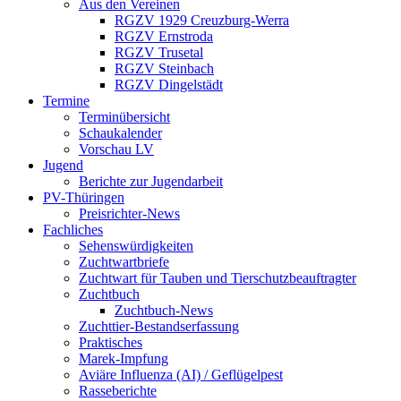
Aus den Vereinen
RGZV 1929 Creuzburg-Werra
RGZV Ernstroda
RGZV Trusetal
RGZV Steinbach
RGZV Dingelstädt
Termine
Terminübersicht
Schaukalender
Vorschau LV
Jugend
Berichte zur Jugendarbeit
PV-Thüringen
Preisrichter-News
Fachliches
Sehenswürdigkeiten
Zuchtwartbriefe
Zuchtwart für Tauben und Tierschutzbeauftragter
Zuchtbuch
Zuchtbuch-News
Zuchttier-Bestandserfassung
Praktisches
Marek-Impfung
Aviäre Influenza (AI) / Geflügelpest
Rasseberichte