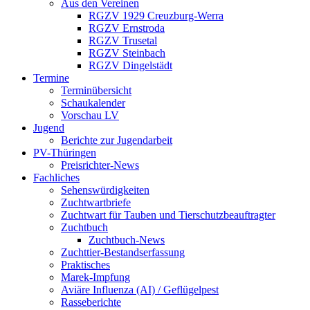
Aus den Vereinen
RGZV 1929 Creuzburg-Werra
RGZV Ernstroda
RGZV Trusetal
RGZV Steinbach
RGZV Dingelstädt
Termine
Terminübersicht
Schaukalender
Vorschau LV
Jugend
Berichte zur Jugendarbeit
PV-Thüringen
Preisrichter-News
Fachliches
Sehenswürdigkeiten
Zuchtwartbriefe
Zuchtwart für Tauben und Tierschutzbeauftragter
Zuchtbuch
Zuchtbuch-News
Zuchttier-Bestandserfassung
Praktisches
Marek-Impfung
Aviäre Influenza (AI) / Geflügelpest
Rasseberichte