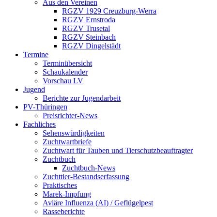
Aus den Vereinen
RGZV 1929 Creuzburg-Werra
RGZV Ernstroda
RGZV Trusetal
RGZV Steinbach
RGZV Dingelstädt
Termine
Terminübersicht
Schaukalender
Vorschau LV
Jugend
Berichte zur Jugendarbeit
PV-Thüringen
Preisrichter-News
Fachliches
Sehenswürdigkeiten
Zuchtwartbriefe
Zuchtwart für Tauben und Tierschutzbeauftragter
Zuchtbuch
Zuchtbuch-News
Zuchttier-Bestandserfassung
Praktisches
Marek-Impfung
Aviäre Influenza (AI) / Geflügelpest
Rasseberichte