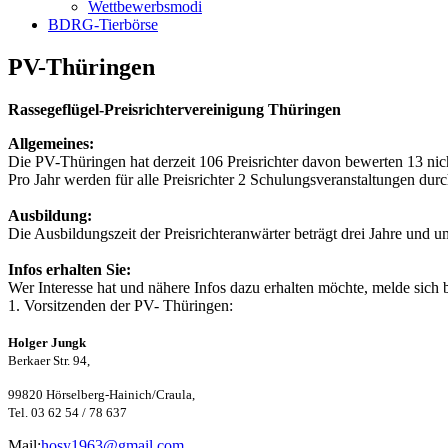
Wettbewerbsmodi
BDRG-Tierbörse
PV-Thüringen
Rassegeflügel-Preisrichtervereinigung Thüringen
Allgemeines:
Die PV-Thüringen hat derzeit 106 Preisrichter davon bewerten 13 nic
Pro Jahr werden für alle Preisrichter 2 Schulungsveranstaltungen durc
Ausbildung:
Die Ausbildungszeit der Preisrichteranwärter beträgt drei Jahre und 
Infos erhalten Sie:
Wer Interesse hat und nähere Infos dazu erhalten möchte, melde sich b
1. Vorsitzenden der PV- Thüringen:
Holger Jungk
Berkaer Str. 94,
99820 Hörselberg-Hainich/Craula,
Tel. 03 62 54 / 78 637
Mail:
hosy1963@gmail.com