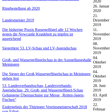
2020
26. Januar
Ringbestellung ab 2020
2020
21.
Landesmeister 2019
Dezember
2019
Die bisherige Praxis Rassegeflügel alle 12 Wochen
11.
gegen die Newcastle Krankheit zu impfen ist
November
ausreichend
2019
08.
Siegertiere 53. LV-Schau und LV-Jugendschau
November
2019
04.
Groß- und Wassergeflügelschau in der Ausstellungshalle
Oktober
Meiningen
2019
04.
Die Sieger der Groß-Wassergeflügelschau in Meiningen
Oktober
stehen fest
2019
53. Landesverbandsschau, Landesverbands-
28. Juni
Jugendschau, 29. Groß- und Wassergeflügel-Schau
2019
Gelungene Überraschung zur Messe „Reiten-Jagen-
03. April
Fischen“
2019
22.
Endergebnis der Thüringer Vereinsmeisterschaft 2018
Februar
von Erfurt