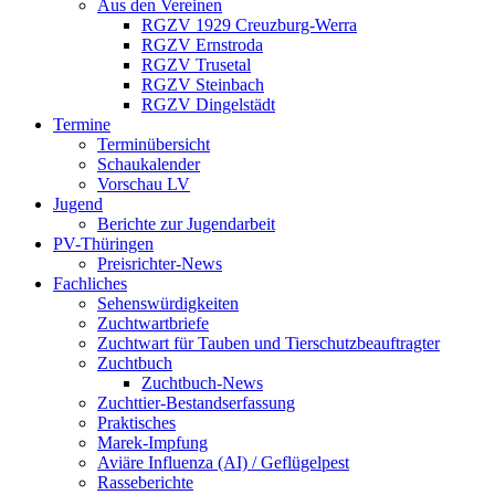
Aus den Vereinen
RGZV 1929 Creuzburg-Werra
RGZV Ernstroda
RGZV Trusetal
RGZV Steinbach
RGZV Dingelstädt
Termine
Terminübersicht
Schaukalender
Vorschau LV
Jugend
Berichte zur Jugendarbeit
PV-Thüringen
Preisrichter-News
Fachliches
Sehenswürdigkeiten
Zuchtwartbriefe
Zuchtwart für Tauben und Tierschutzbeauftragter
Zuchtbuch
Zuchtbuch-News
Zuchttier-Bestandserfassung
Praktisches
Marek-Impfung
Aviäre Influenza (AI) / Geflügelpest
Rasseberichte