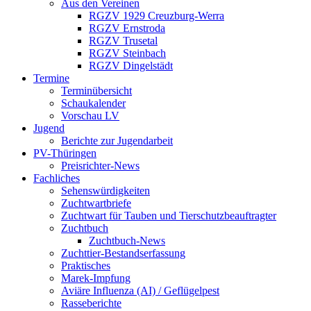
Aus den Vereinen
RGZV 1929 Creuzburg-Werra
RGZV Ernstroda
RGZV Trusetal
RGZV Steinbach
RGZV Dingelstädt
Termine
Terminübersicht
Schaukalender
Vorschau LV
Jugend
Berichte zur Jugendarbeit
PV-Thüringen
Preisrichter-News
Fachliches
Sehenswürdigkeiten
Zuchtwartbriefe
Zuchtwart für Tauben und Tierschutzbeauftragter
Zuchtbuch
Zuchtbuch-News
Zuchttier-Bestandserfassung
Praktisches
Marek-Impfung
Aviäre Influenza (AI) / Geflügelpest
Rasseberichte