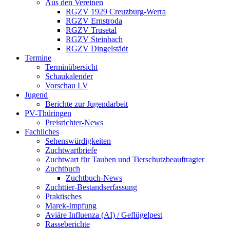
Aus den Vereinen
RGZV 1929 Creuzburg-Werra
RGZV Ernstroda
RGZV Trusetal
RGZV Steinbach
RGZV Dingelstädt
Termine
Terminübersicht
Schaukalender
Vorschau LV
Jugend
Berichte zur Jugendarbeit
PV-Thüringen
Preisrichter-News
Fachliches
Sehenswürdigkeiten
Zuchtwartbriefe
Zuchtwart für Tauben und Tierschutzbeauftragter
Zuchtbuch
Zuchtbuch-News
Zuchttier-Bestandserfassung
Praktisches
Marek-Impfung
Aviäre Influenza (AI) / Geflügelpest
Rasseberichte