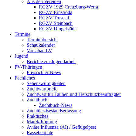
Aus den Vereinen
RGZV 1929 Creuzburg-Werra
RGZV Ernstroda
RGZV Trusetal
RGZV Steinbach
RGZV Dingelstädt
Termine
Terminübersicht
Schaukalender
Vorschau LV
Jugend
Berichte zur Jugendarbeit
PV-Thüringen
Preisrichter-News
Fachliches
Sehenswürdigkeiten
Zuchtwartbriefe
Zuchtwart für Tauben und Tierschutzbeauftragter
Zuchtbuch
Zuchtbuch-News
Zuchttier-Bestandserfassung
Praktisches
Marek-Impfung
Aviäre Influenza (AI) / Geflügelpest
Rasseberichte